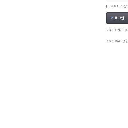
아이디저장
아직도 회원가입을
아이디 혹은 비빌번
한의원소개
불임
어혈