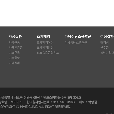
자궁질환
조기폐경
다낭성난소증후군
여성질환
자궁근종
조기폐경이란
다낭성난소증후군
월경병
자궁선근종
조기폐경원인
산후풍
난소근종
성조숙증균형치료
갱년기장
난소종양
기타질환