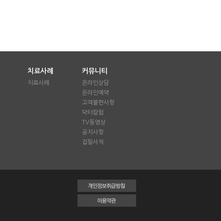
치료사례
커뮤니티
치료사례
온라인상담
온라인예약
애
고객불편사항
닥터칼럼
TV동영상
공지사항
집필서적