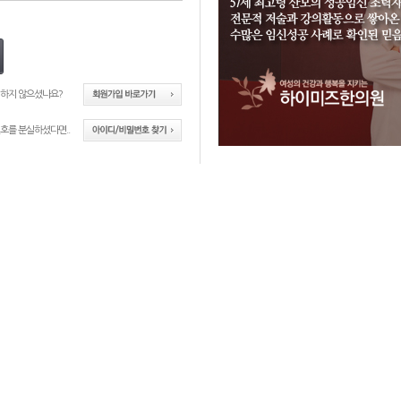
 하지 않으셨나요?
호를 분실하셨다면..
자궁질환
조기폐경
다난성난소증후군
여성질환