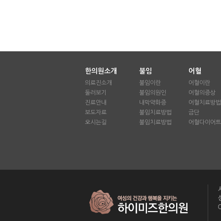
한의원소개
불임
어혈
의료진소개
불임이란
어혈이란
둘러보기
불임의원인
어혈의증상
진료안내
내막약화증
어혈치료방법
보도자료
불임치료방법
금단
오시는길
불임치료방법
어혈다이어트