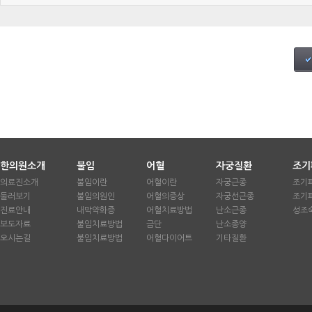
한의원소개
불임
어혈
자궁질환
조기
의료진소개
불임이란
어혈이란
자궁근종
조기
둘러보기
불임의원인
어혈의증상
자궁선근종
조기
진료안내
내막약화증
어혈치료방법
난소근종
성조
보도자료
불임치료방법
금단
난소종양
오시는길
불임치료방법
어혈다이어트
기타질환