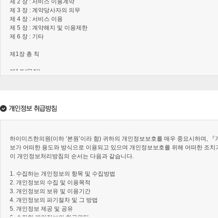
한의원소개
불임
어혈
자궁질환
조기