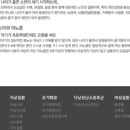
자궁질환
조기폐경
다낭성난소증후군
여성질환
자궁근종
조기폐경이란
다낭성난소증후군
월경병
자궁선근종
조기폐경원인
산후풍
난소근종
성조숙증균형치료
갱년기장
난소종양
기타질환