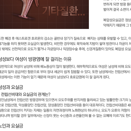
자궁질환
조기폐경
다난성난소증후군
여성질환