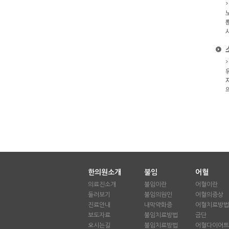
한의원소개
불임
어혈
의료진소개
불임이란
어혈이란
둘러보기
불임의원인
어혈의증상
진료안내
내막약화증
어혈치료방법
보도자료
불임치료방법
금단
오시는길
불임치료방법
어혈다이어트