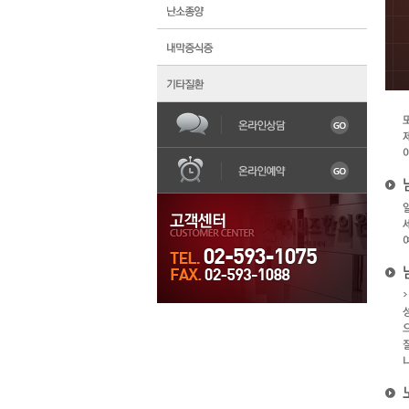
한의원소개
불임
어혈