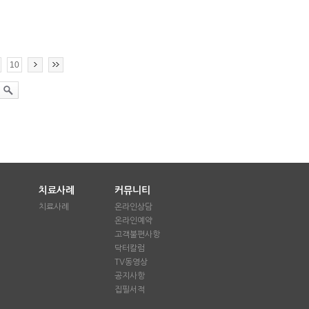
10
치료사례
커뮤니티
치료사례
온라인상담
온라인예약
애
고객불편사항
닥터칼럼
TV동영상
공지사항
집필서적