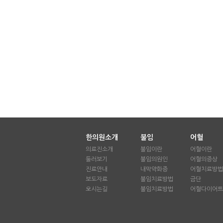
한의원소개
불임
어혈
의료진소개
불임이란
어혈이란
둘러보기
불임의원인
어혈의증상
진료안내
내막약화증
어혈치료방법
보도자료
불임치료방법
금단
오시는길
불임치료방법
어혈다이어트