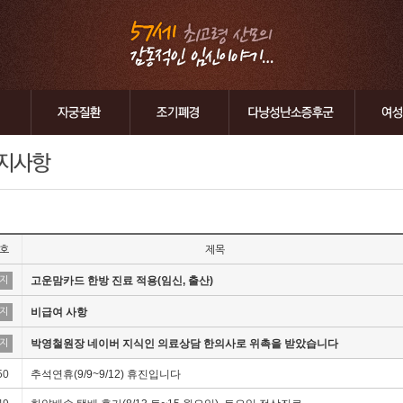
호
제목
고운맘카드 한방 진료 적용(임신, 출산)
지
비급여 사항
지
박영철원장 네이버 지식인 의료상담 한의사로 위촉을 받았습니다
지
50
추석연휴(9/9~9/12) 휴진입니다