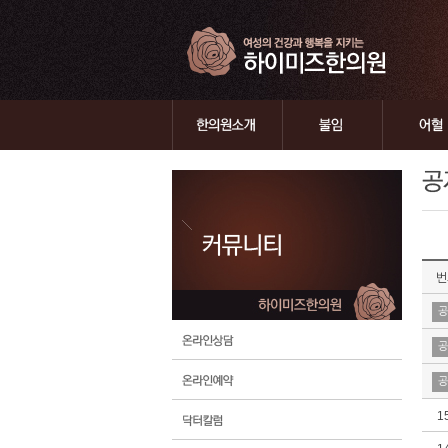
번
공
공
공
1