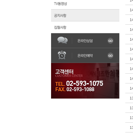
1
1
1
1
1
한의원소개
불임
어혈
1
1
1
1
1
1
1
1
1