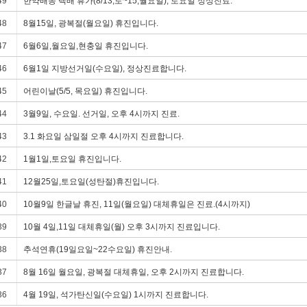
49
한약배송 택배 휴가(8/13,토~15,월요일), 토요일 정상진료.
48
8월15일, 광복절(월요일) 휴진입니다.
47
6월6일,월요일,현충일 휴진입니다.
46
6월1일 지방선거일(수요일), 정상진료합니다.
45
어린이날(5/5, 목요일) 휴진입니다.
자궁질환
조기폐경
다난성난소증후군
여성질환
44
3월9일, 수요일. 선거일, 오후 4시까지 진료.
43
3.1 화요일 삼일절 오후 4시까지 진료합니다.
42
1월1일,토요일 휴진입니다.
41
12월25일,토요일(성탄절)휴진입니다.
40
10월9일 한글날 휴진, 11일(월요일) 대체휴일은 진료.(4시까지)
39
10월 4일,11일 대체휴일(월) 오후 3시까지 진료입니다.
38
추석연휴(19일요일~22수요일) 휴진안내.
37
8월 16일 월요일, 광복절 대체휴일, 오후 2시까지 진료합니다.
36
4월 19일, 석가탄신일(수요일) 1시까지 진료합니다.