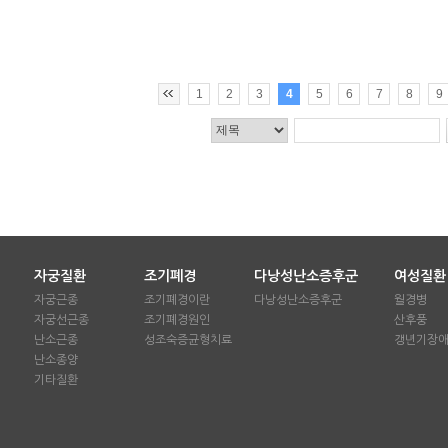
1
2
3
4
5
6
7
8
9
자궁질환
조기폐경
다낭성난소증후군
여성질환
자궁근종
조기폐경이란
다낭성난소증후군
월경병
자궁선근종
조기폐경원인
산후풍
난소근종
성조숙증균형치료
갱년기장
난소종양
기타질환