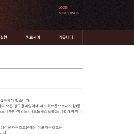
 2종류가 있습니다.
거의 모든 경구용피임약에 여포호르몬으로서포함)등
프로테론(다이안느),레보놀게스트렐(트리퀼라,에이리
, 생식선자극호르몬에는 여포자극호르몬
습니다.