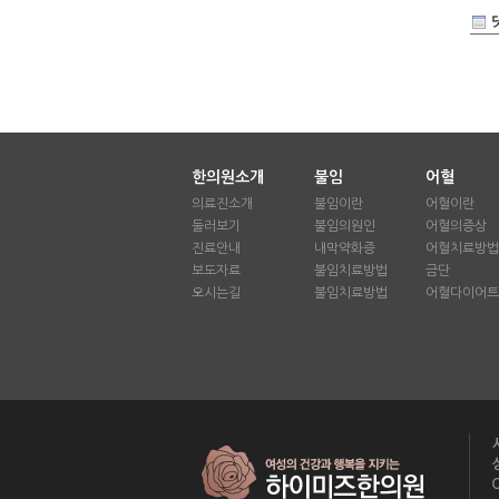
한의원소개
불임
어혈
의료진소개
불임이란
어혈이란
둘러보기
불임의원인
어혈의증상
진료안내
내막약화증
어혈치료방법
보도자료
불임치료방법
금단
오시는길
불임치료방법
어혈다이어트