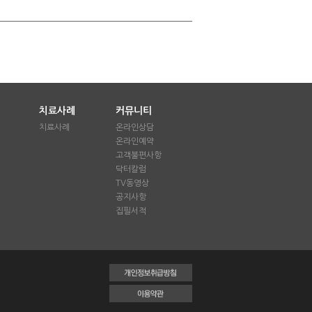
치료사례
커뮤니티
치료사례
온라인상담
온라인예약
애
고객불편사항
닥터칼럼
TV동영상
공지사항
집필서적
정
삭제
목록