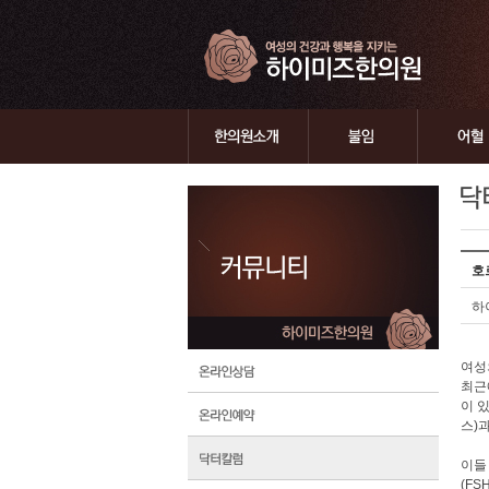
호
하
여성
최근
이 
스)
이들
(FS