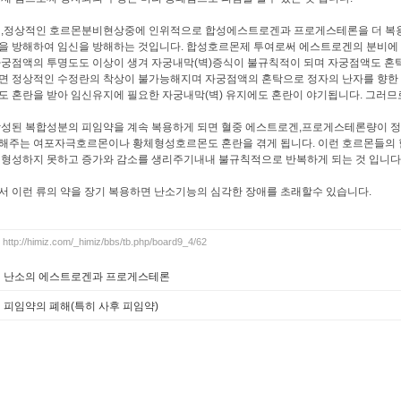
 ,정상적인 호르몬분비현상중에 인위적으로 합성에스트로겐과 프로게스테론을 더 
을 방해하여 임신을 방해하는 것입니다. 합성호르몬제 투여로써 에스트로겐의 분비에 
자궁점액의 투명도도 이상이 생겨 자궁내막(벽)증식이 불규칙적이 되며 자궁점액도 혼
면 정상적인 수정란의 착상이 불가능해지며 자궁점액의 혼탁으로 정자의 난자를 향한 
도 혼란을 받아 임신유지에 필요한 자궁내막(벽) 유지에도 혼란이 야기됩니다. 그러므
합성된 복합성분의 피임약을 계속 복용하게 되면 혈중 에스트로겐,프로게스테론량이 
해주는 여포자극호르몬이나 황체형성호르몬도 혼란을 겪게 됩니다. 이런 호르몬들의 혈
 형성하지 못하고 증가와 감소를 생리주기내내 불규칙적으로 반복하게 되는 것 입니다
서 이런 류의 약을 장기 복용하면 난소기능의 심각한 장애를 초래할수 있습니다.
http://himiz.com/_himiz/bbs/tb.php/board9_4/62
난소의 에스트로겐과 프로게스테론
피임약의 폐해(특히 사후 피임약)