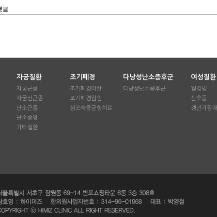
댓글
자궁질환
조기폐경
다낭성난소증후군
여성질환
자궁근종
조기폐경이란
다낭성난소증후군
월경병
자궁선근종
조기폐경원인
산후풍
난소근종
성조숙증균형치료
갱년기장
난소종양
기타질환
수