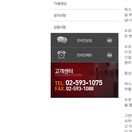
에스
일 
냅니
프로
은 
한의원소개
불임
어혈
프로
이것
간질
원리
합성
에스
역할
프로
을 
그런
뇌하
고 
리 