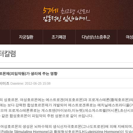
르몬제(피임약등)가 생리에 주는 영향
이미즈
Datetime: 2012-06-25 15:08
의 성호르몬. 여성호르몬에는 에스트로겐(여포호르몬)과 프로게스테론(황체호르몬)의
에는 보다 강력한 합성호르몬제가 개발되어 에스트로겐류로는 에치닐에스트라디올(
있으며 프로게스테론류로는 게스토덴(마이보라,미뉴렛),데소게스트렐(머시론),초산시
과 같은 합성호르몬이 피임약의 주된 성분으로 같이 쓰입니다.
 여성호르몬의 생성은 뇌하수체의 생식선자극호르몬(고나도트로핀)에 의해 지배되며
H:Follicle Stimulating Hormone)과 황체형성호르몬(LH:Luteinizing Hormone)이 있