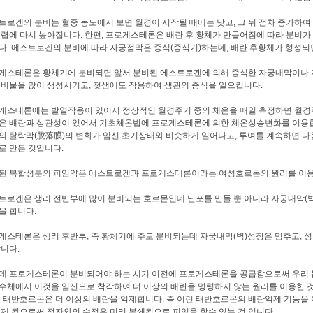
트로겐의 분비는 혈중 농도에서 보면 월경이 시작될 때에는 낮고, 그 뒤 점차 증가하여 배
무렵에 다시 높아집니다. 한편, 프로게스테론은 배란 후 황체가 만들어짐에 따라 분비가
다. 에스트로겐의 분비에 따라 자궁점막은 증식(증식기)하는데, 배란 후황체가 형성되
게스테론은 황체기에 분비되면 앞서 분비된 에스트로겐에 의해 증식한 자궁내막이나 
분비물을 많이 생성시키고, 젖샘에도 작용하여 샘관의 증식을 일으킵니다.
자궁질환
조기폐경
다난성난소증후군
여성질환
게스테론에는 발열작용이 있어서 정상적인 월경주기 중의 체온을 매일 측정하면 월경주기
은 배란과 상관성이 있어서 기초체온법에 프로게스테론에 의한 체온상승변화를 이용합
의 탈락막(脫落膜)의 변화가 임신 초기상태와 비슷하게 일어나고, 투여를 계속하면 다
로 만든 것입니다.
된 복합성분의 피임약은 에스트로겐과 프로게스테론이라는 여성호르몬의 원리를 이용
트로겐은 생리 전반부에 많이 분비되는 호르몬인데 난포를 만들 뿐 아니라 자궁내막(벽
을 합니다.
게스테론은 생리 후반부, 즉 황체기에 주로 분비되는데 자궁내막(벽)성장은 멈추고, 
합니다.
데 프로게스테론이 분비되어야 하는 시기 이전에 프로게스테론을 공급함으로써 우리 
수체에서 이것을 임신으로 착각하여 더 이상의 배란을 명령하지 않는 원리를 이용한 
이 태반호르몬은 더 이상의 배란을 억제합니다. 즉 이런 태반호르몬의 배란억제 기능을 
억제 됨으로써 정자와의 수정은 미리 봉쇄됨으로 피임을 할수 있는 것 입니다.