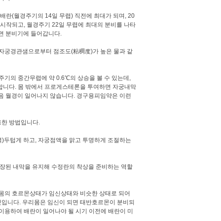
란(월경주기의 14일 무렵) 직전에 최대가 되며, 20
 시작되고, 월경주기 22일 무렵에 최대의 분비를 나타
면 분비기에 들어갑니다.
자궁경관샘으로부터 점조도(粘稠度)가 높은 물과 같
치료사례
커뮤니티
의 중간무렵에 약 0.6℃의 상승을 볼 수 있는데,
니다. 몸 밖에서 프로게스테론을 투여하면 자궁내막
음 월경이 일어나지 않습니다. 경구용피임약은 이런
한 방법입니다.
)두텁게 하고, 자궁점액을 맑고 투명하게 조절하는
성장된 내막을 유지해 수정란의 착상을 준비하는 역할
몸의 호르몬상태가 임신상태와 비슷한 상태로 되어
것입니다. 우리몸은 임신이 되면 태반호르몬이 분비되
이용하여 배란이 일어나야 될 시기 이전에 배란이 미