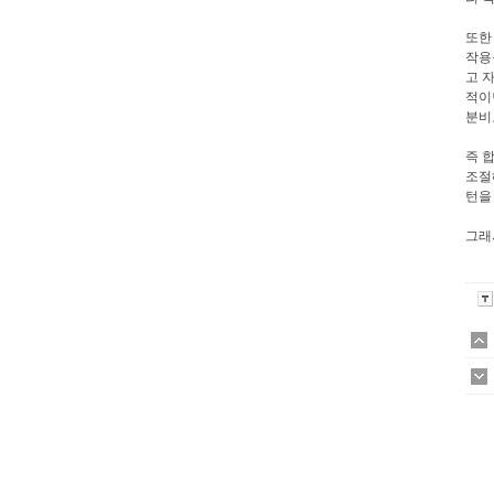
또한
작용
고 
적이
분비
즉 
조절
턴을
그래