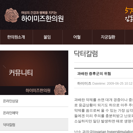
과배란 증후군의 위험
하이미즈
Datetime: 2009-06-25 10:12
과배란 약제를 쓰면 대개 경증이나 중
로 응급상황이 되기도 하므로 아주 주
약제를 씀으로써 올 수 있는 가장 심각
들에겐 미리 주의를 충분히받고 난포와
소실하지만 일단 발생하면 때로 생명까
난소 과자극(ovarian hyperstimu