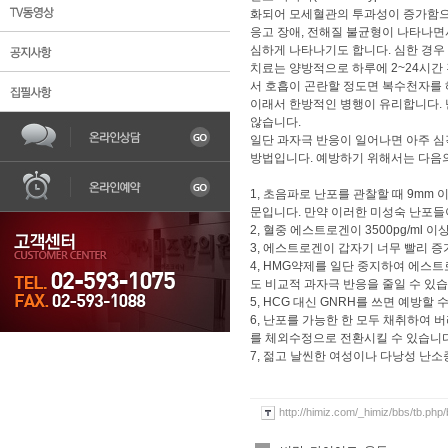
화되어 모세혈관의 투과성이 증가함으로
응고 장애, 전해질 불균형이 나타나면서
심하게 나타나기도 합니다. 심한 경우 
치료는 양방적으로 하루에 2~24시간 간
서 호흡이 곤란할 정도면 복수천자를 해주
이래서 한방적인 병행이 유리합니다.
않습니다.
일단 과자극 반응이 일어나면 아주 심
한의원소개
불임
어혈
자궁질환
조기
방법입니다. 예방하기 위해서는 다음의
1, 초음파로 난포를 관찰할 때 9mm
문입니다. 만약 이러한 미성숙 난포들이
2, 혈중 에스트로겐이 3500pg/ml
3, 에스트로겐이 갑자기 너무 빨리 
4, HMG약제를 일단 중지하여 에스트
도 비교적 과자극 반응을 줄일 수 있습
5, HCG 대신 GNRH를 쓰면 예방할 
6, 난포를 가능한 한 모두 채취하여 
를 체외수정으로 전환시킬 수 있습니다
7, 젊고 날씬한 여성이나 다낭성 난소
http://himiz.com/_himiz/bbs/tb.php