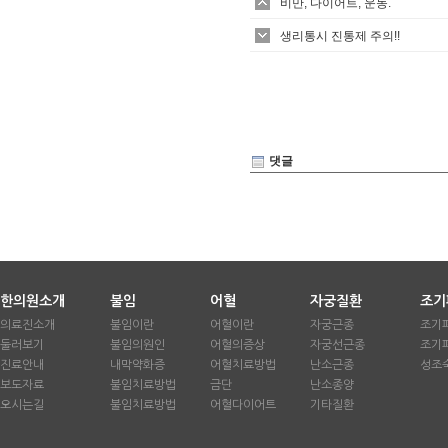
비만, 다이어트, 운동.
생리통시 진통제 주의!!
댓글
한의원소개
불임
어혈
자궁질환
조기
의료진소개
불임이란
어혈이란
자궁근종
조기
둘러보기
불임의원인
어혈의증상
자궁선근종
조기
진료안내
내막약화증
어혈치료방법
난소근종
성조
보도자료
불임치료방법
금단
난소종양
오시는길
불임치료방법
어혈다이어트
기타질환