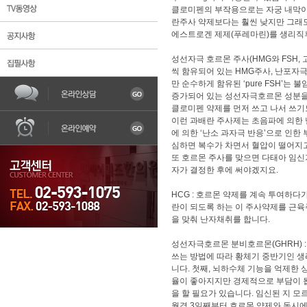
클로미펜의 부작용으로는 자궁 내막이 
란주사 약제보다는 훨씬 낮지만 그래도
에스트로겐 제제(푸레마린)를 생리직
성선자극 호르몬 주사(HMG와 FSH
씩 함유되어 있는 HMG주사, 난포자
만 순수하게 함유된 ‘pure FSH’
증가되어 있는 성선자극호르몬 성분을 
한의원소개
불임
어혈
자궁질환
조기
클로미펜 약제를 먼저 쓰고 나서 쓰기
이런 과배란 주사제는 초음파에 의한 
에 의한 ‘난소 과자극 반응’으로 인한
심하면 복수가 차면서 혈압이 떨어지
또 호르몬 주사를 맞으면 다태아 임신
자가 결정한 후에 써야겠지요.
HCG : 호르몬 약제를 계속 투여하
란이 되도록 하는 이 주사약제를 근육
을 맞춰 난자채취를 합니다.
성선자극호르몬 분비호르몬(GHRH) :
쓰는 방법에 따라 황체기 중반기인 생
니다. 첫째, 뇌하수체 기능을 억제한
율이 좋아지지만 경제적으로 부담이 됩
을 할 필요가 있습니다. 임신된 지 모
월경 3일째부터 호르몬 약제와 동시