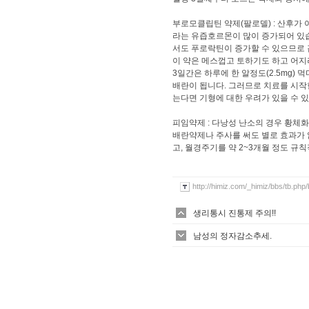
부로모클립틴 약제(팔로델) : 산후가
라는 유즙호르몬이 많이 증가되어 있습
서도 푸로락틴이 증가할 수 있으므로 
이 약은 메스껍고 토하기도 하고 어지
3일간은 하루에 한 알정도(2.5mg)
배란이 됩니다. 그러므로 치료를 시작
는다면 기형에 대한 우려가 있을 수 
피임약제 : 다낭성 난소의 경우 황체
배란약제나 주사를 써도 별로 효과가 
고, 월경주기를 약 2~3개월 정도 
http://himiz.com/_himiz/bbs/tb.php
생리통시 진통제 주의!!
남성의 정자감소추세.