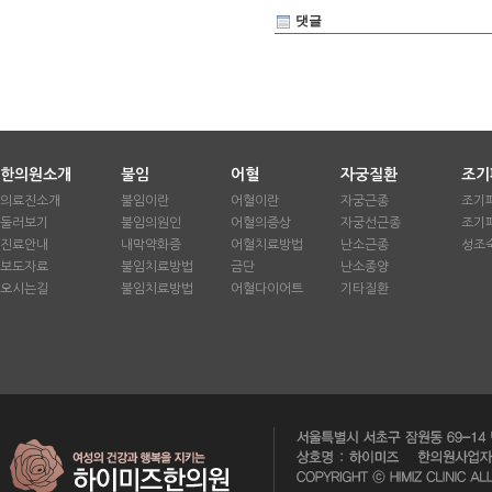
댓글
한의원소개
불임
어혈
자궁질환
조기
의료진소개
불임이란
어혈이란
자궁근종
조기
둘러보기
불임의원인
어혈의증상
자궁선근종
조기
진료안내
내막약화증
어혈치료방법
난소근종
성조
보도자료
불임치료방법
금단
난소종양
오시는길
불임치료방법
어혈다이어트
기타질환