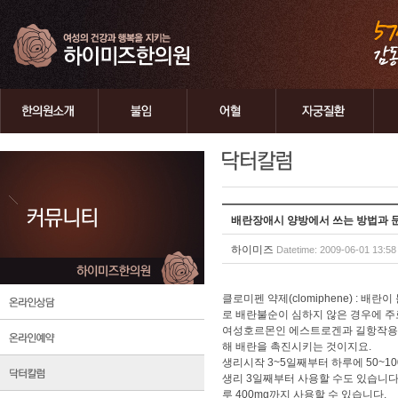
배란장애시 양방에서 쓰는 방법과 
하이미즈
Datetime: 2009-06-01 13:58
클로미펜 약제(clomiphene) :
로 배란불순이 심하지 않은 경우에 주
여성호르몬인 에스트로겐과 길항작용
해 배란을 촉진시키는 것이지요.
생리시작 3~5일째부터 하루에 50~
생리 3일째부터 사용할 수도 있습니다
루 400mg까지 사용할 수 있습니다.