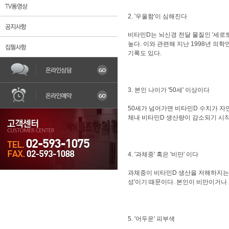
2. '우울함'이 심해진다
비타민D는 뇌신경 전달 물질인 '세로
높다. 이와 관련해 지난 1998년 의
기록도 있다.
한의원소개
불임
어혈
자궁질환
조기
3. 본인 나이가 '50세' 이상이다
50세가 넘어가면 비타민D 수치가 자
체내 비타민D 생산량이 감소되기 시작
4. '과체중' 혹은 '비만' 이다
과체중이 비타민D 생산을 저해하지는 
성'이기 때문이다. 본인이 비만이거나
5. '어두운' 피부색