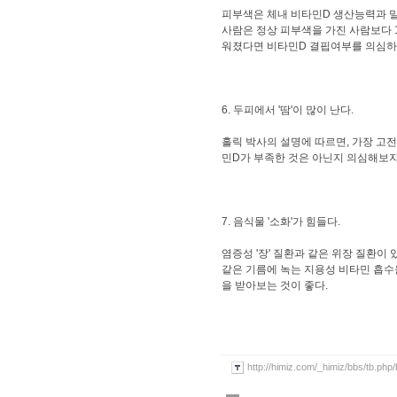
피부색은 체내 비타민D 생산능력과 밀
사람은 정상 피부색을 가진 사람보다 1
워졌다면 비타민D 결핍여부를 의심하
6. 두피에서 '땀'이 많이 난다.
홀릭 박사의 설명에 따르면, 가장 고전
민D가 부족한 것은 아닌지 의심해보자
7. 음식물 '소화'가 힘들다.
염증성 '장' 질환과 같은 위장 질환
같은 기름에 녹는 지용성 비타민 흡수
을 받아보는 것이 좋다.
http://himiz.com/_himiz/bbs/tb.php