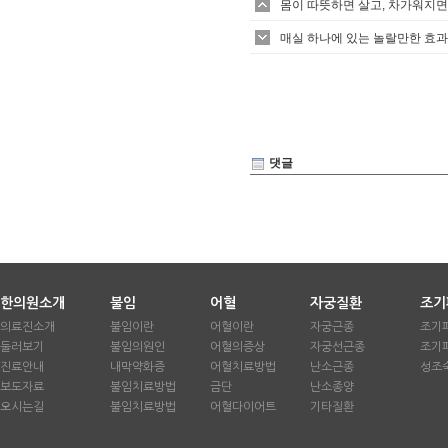
몸이 따뜻하면 살고, 차가워지면
매실 하나에 있는 놀랄만한 효과
댓글
한의원소개
불임
어혈
자궁질환
조기
의료진소개
불임이란
어혈이란
자궁근종
조기
둘러보기
불임의원인
어혈의증상
자궁선근종
조기
진료안내
내막약화증
어혈치료방법
난소근종
성조
보도자료
불임치료방법
금단
난소종양
오시는길
불임치료방법
어혈다이어트
기타질환