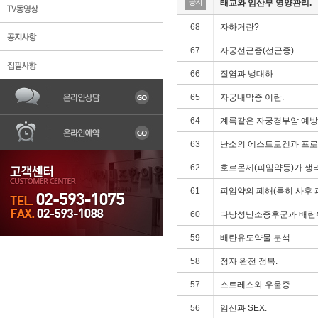
태교와 임산부 영양관리.
공지
68
자하거란?
67
자궁선근증(선근종)
66
질염과 냉대하
65
자궁내막증 이란.
한의원소개
불임
어혈
자궁질환
조기
64
계륵같은 자궁경부암 예
63
난소의 에스트로겐과 프
62
호르몬제(피임약등)가 생
61
피임약의 폐해(특히 사후 
60
다낭성난소증후군과 배란
59
배란유도약물 분석
58
정자 완전 정복.
57
스트레스와 우울증
56
임신과 SEX.