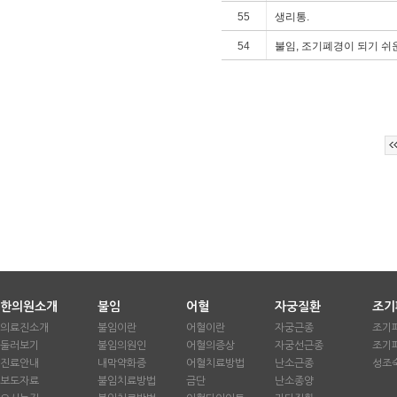
55
생리통.
54
불임, 조기폐경이 되기 쉬
한의원소개
불임
어혈
자궁질환
조기
의료진소개
불임이란
어혈이란
자궁근종
조기
둘러보기
불임의원인
어혈의증상
자궁선근종
조기
진료안내
내막약화증
어혈치료방법
난소근종
성조
보도자료
불임치료방법
금단
난소종양