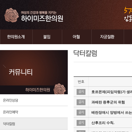
번호
호르몬제(피임약등)가 생
공지
과배란 증후군의 위험
공지
배란장애시 양방에서 쓰는
공지
산후조리 수칙.
공지