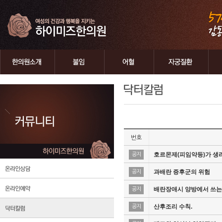
번호
호르몬제(피임약등)가 생
공지
과배란 증후군의 위험
공지
배란장애시 양방에서 쓰는
공지
산후조리 수칙.
공지