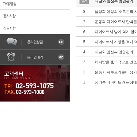
태교와 임산부 영양관리.
공지
8
남성과 여성의 호르몬의 차
7
운동과 다이어트시 단백질을
6
다이어트시 밤에 먹지 말아
5
다이어트시 지방을 적게 
한의원소개
불임
어혈
자궁질환
조기
4
태교와 임산부 영양관리.
3
체지방을 효과적으로 연소
2
운동시 피부트러블이 생기
1
생리중 다이어트와 몸상태