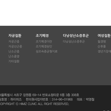
자궁질환
조기폐경
다낭성난소증후군
여성질환
자궁근종
조기폐경이란
다낭성난소증후군
월경병
자궁선근종
조기폐경원인
산후풍
난소근종
성조숙증균형치료
갱년기장
난소종양
기타질환