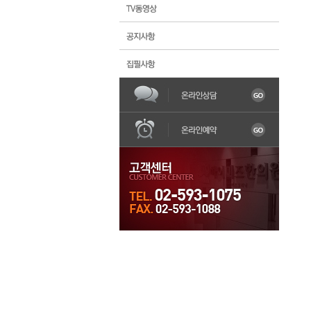
한의원소개
불임
어혈