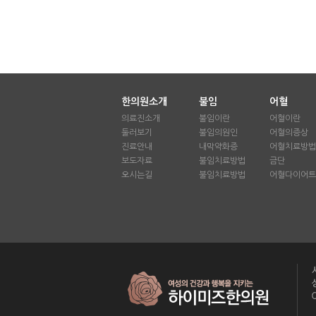
한의원소개
불임
어혈
의료진소개
불임이란
어혈이란
둘러보기
불임의원인
어혈의증상
진료안내
내막약화증
어혈치료방법
보도자료
불임치료방법
금단
오시는길
불임치료방법
어혈다이어트