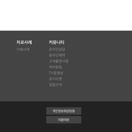
치료사례
커뮤니티
치료사례
온라인상담
온라인예약
애
고객불편사항
닥터칼럼
TV동영상
공지사항
집필서적