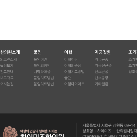
한의원소개
불임
어혈
자궁질환
조기
의료진소개
불임이란
어혈이란
자궁근종
조기
둘러보기
불임의원인
어혈의증상
자궁선근종
조기
진료안내
내막약화증
어혈치료방법
난소근종
성조
보도자료
불임치료방법
금단
난소종양
오시는길
불임치료방법
어혈다이어트
기타질환