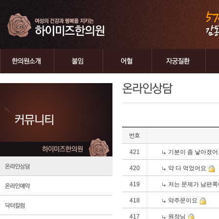
번호
421
기분이 좀 낳아졌어
420
약 다 먹었어요
419
저는 문제가 남편쪽
418
약주문이요
417
원장님