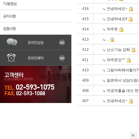
416
안녕하세요~
415
안녕하세요!!
414
약주문
413
..
한의원소개
불임
어혈
자궁질환
조기
412
난소기능 강화
411
약주문요^^
410
그럼어찌해야할지?
409
일본에서 상담드립
408
자궁적출술 대신 
407
안녕하세요~