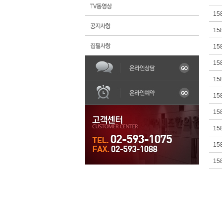
15
15
15
15
한의원소개
불임
어혈
15
15
15
15
15
15