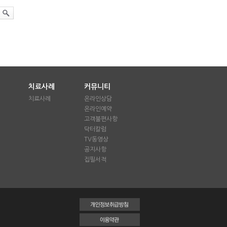
치료사례
커뮤니티
치료사례
온라인상담
온라인예약
애
고객불편사항
닥터칼럼
TV동영상
공지사항
집필서적
글쓰기