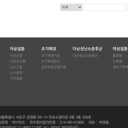
자궁질환
조기폐경
다낭성난소증후군
여성질환
자궁근종
조기폐경이란
다낭성난소증후군
월경병
자궁선근종
조기폐경원인
산후풍
난소근종
성조숙증균형치료
갱년기장
난소종양
기타질환