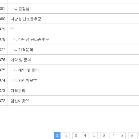
881
원장님!!
880
다낭성 난소증후군
879
^^
878
다낭성 난소증후군
자궁질환
조기폐경
다난성난소증후군
여성질환
877
가격문의
876
예약 및 문의
875
예약 및 문의
874
임신이욧^^
873
가격문의
872
임신이욧^^
1
2
3
4
5
6
7
8
9