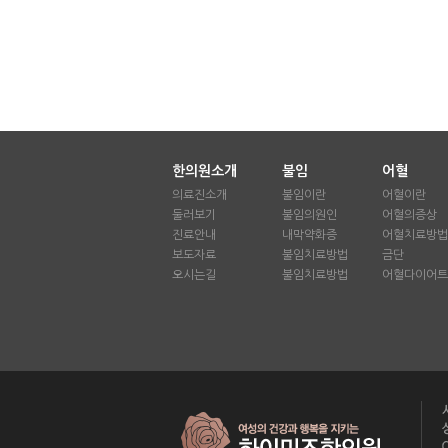
한의원소개
불임
어혈
의료진소개
불임이란
어혈이란
둘러보기
불임의원인
어혈의증상
진료안내
내막약화증
어혈치료방법
보도자료
불임치료방법
금단
오시는길
불임치료방법
어혈다이어트