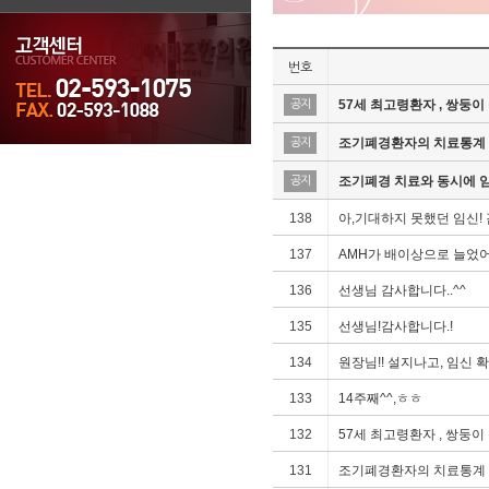
번호
57세 최고령환자 , 쌍둥이
공지
조기폐경환자의 치료통계 2 
공지
한의원소개
불임
어혈
자궁질환
조기
조기폐경 치료와 동시에 
공지
138
아,기대하지 못했던 임신!
137
AMH가 배이상으로 늘었어요
136
선생님 감사합니다..^^
135
선생님!감사합니다.!
134
원장님!! 설지나고, 임신 
133
14주째^^,ㅎㅎ
132
57세 최고령환자 , 쌍둥이
131
조기폐경환자의 치료통계 2 