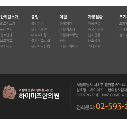
한의원소개
불임
어혈
자궁질환
조기
의료진소개
불임이란
어혈이란
자궁근종
조기
둘러보기
불임의원인
어혈의증상
자궁선근종
조기
진료안내
내막약화증
어혈치료방법
난소근종
성조
보도자료
불임치료방법
금단
난소종양
오시는길
불임치료방법
어혈다이어트
기타질환